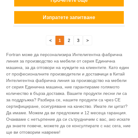
Прочетете още
Изпратете запитване
<
1
2
3
>
Fortran може да персонализира Интелигентна фабрична
линия за производство на мебели от серия Единична
машина, за да отговори на нуждите на клиентите. Като един
от професионалните производители и доставчици в Китай
Интелигентна фабрична линия за производство на мебели
от серия Единична машина, ние гарантираме голямото
количество в бърза доставка. Вашите продукти лесни ли са
за поддръжка? Разбира се, нашите продукти са чрез CE
сертифициране, осигуряване на качество. Имате ли цитат?
Да имаме. Можем да ви предложим и 12 месеца гаранция.
Очакваме с нетърпение да си сътрудничим с вас, ако искате
да знаете повече, можете да се консултирате с нас сега, ние
ще ви отговорим навреме!