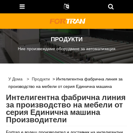
ПРОДУКТИ
Ние произвеждаме оборудване за автоматизация
У Дома
>
Продукти
> Интелигентна фабрична линия за
производство на мебели от серия Единична машина
Интелигентна фабрична линия
за производство на мебели от
серия Единична машина
Производители
Fortran е водещ производител и доставчик на интелигентни