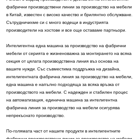
фабрични производствени линии за производство на мебели
в Китай, известен с високо качество и брилянтно обслужване.
Сътрудничихме си с много водещи в индустрията
производители на хостове и все още оставаме партньори.
Интелигентна една машина за производство на фабрични
мебели от серията е жизненоважна за монтирането на всяка
секция от цялата производствена линия въз основа на
вашите нужди. Със съвместима поддръжка на дизайна,
интелигентната фабрична линия за производство на мебели,
една машина е напълно подходяща за всяка връзка от
производството на мебели. С надежден и стабилен процес
на автоматизация, единична машина за интелигентна
фабрична линия за производство на мебели осигурява
непрекъснато производство.
По-голямата част от нашите продукти в интелигентните
фабрични производствени линии за производство на мебели