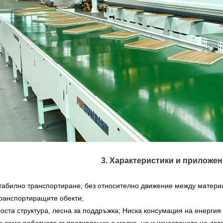
3. Характеристики и приложен
Стабилно транспортиране, без относително движение между матери
транспортиращите обекти;
оста структура, лесна за поддръжка; Ниска консумация на енергия 
е само работното съпротивление е малко, но и износването на дета