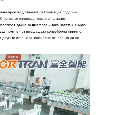
али производствените разходи и да подобри
C лента се използва главно в напълно
лоскост, дъска за шкафове и така нататък. Първо
бъде получен от връщащата конвейерна линия от
другите страни за кантиране отново, за да се