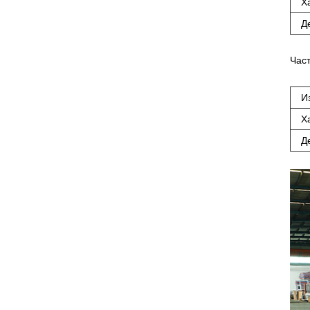
Х
Д
Част
И
Х
Д