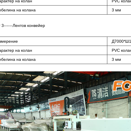
арактер на колан
PVC кола
ебелина на колана
3 мм
 3------Лентов конвейер
змерение
Д7000*Ш
арактер на колан
PVC кола
ебелина на колана
3 мм