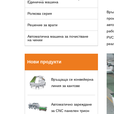
Единична машина
Връ
Ролкова серия
прои
авто
Решение за врати
раб
Автоматична машина за почистване
PVC 
на чинии
реа
Нови продукти
Връщаща се конвейерна
линия за кантове
Автоматично зареждане
за CNC панелен трион