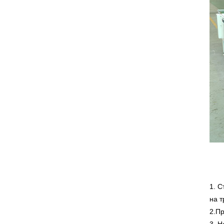
1. 
на 
2.Пр
3. Н