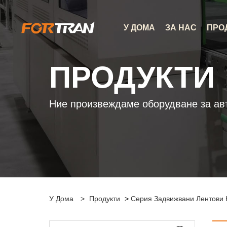
У ДОМА
ЗА НАС
ПРО
ПРОДУКТИ
Ние произвеждаме оборудване за ав
У Дома
>
Продукти
>
Серия Задвижвани Лентови 