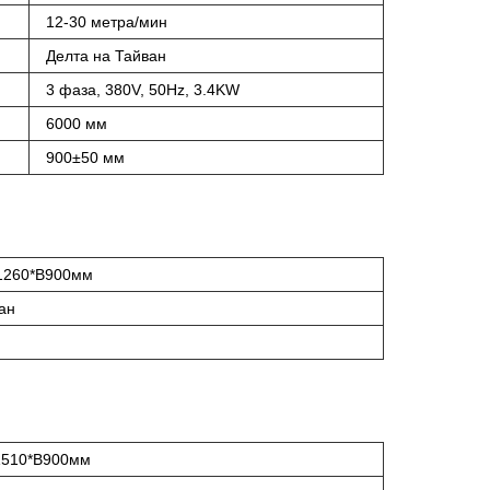
12-30 метра/мин
Делта на Тайван
3 фаза, 380V, 50Hz, 3.4KW
6000 мм
900±50 мм
1260*В900мм
ан
1510*В900мм