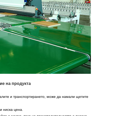
ие на продукта
алите и транспортирането, може да намали щетите
и ниска цена.
йла е малко, така че производителността е висока,