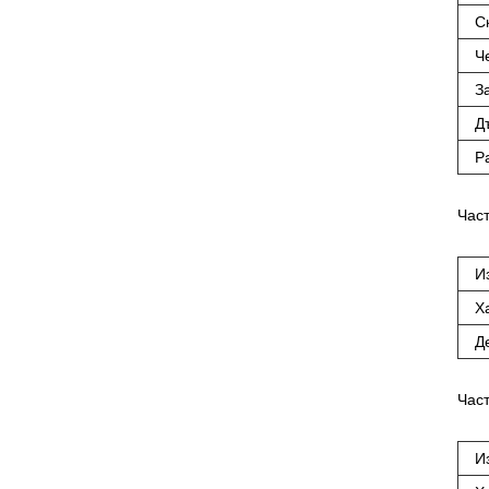
С
Ч
З
Д
Р
Част
И
Х
Д
Част
И