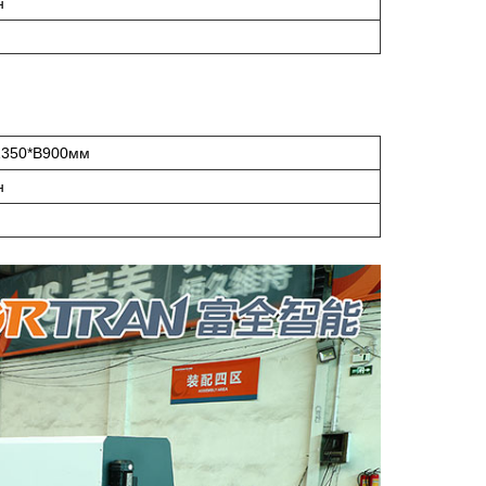
н
1350*В900мм
н