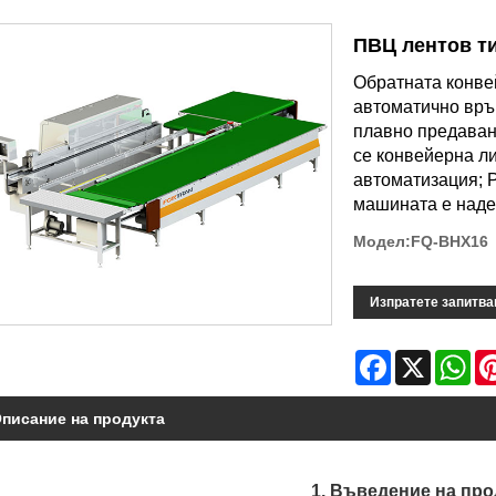
ПВЦ лентов т
Обратната конве
автоматично връ
плавно предаван
се конвейерна ли
автоматизация; P
машината е наде
Модел:FQ-BHX16
Изпратете запитва
Facebook
X
Wh
писание на продукта
1. Въведение на про