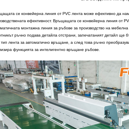
щащата се конвейерна линия от PVC лента може ефективно да нам
зводствената ефективност. Връщащата се конвейерна линия от PV
матичната монтажна линия за ръбове за производство на мебелна п
отникът ръчно подава детайла отстрани, запечатаният детайл ще 
тип лента за автоматично връщане, а след това ръчно преобразува 
лизира функцията за интелигентно връщане ръбове.