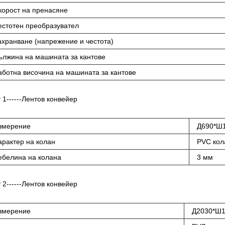
корост на пренасяне
естотен преобразувател
ахранване (напрежение и честота)
ължина на машината за кантове
аботна височина на машината за кантове
 1------Лентов конвейер
змерение
Д690*Ш
арактер на колан
PVC кол
ебелина на колана
3 мм
 2------Лентов конвейер
змерение
Д2030*Ш