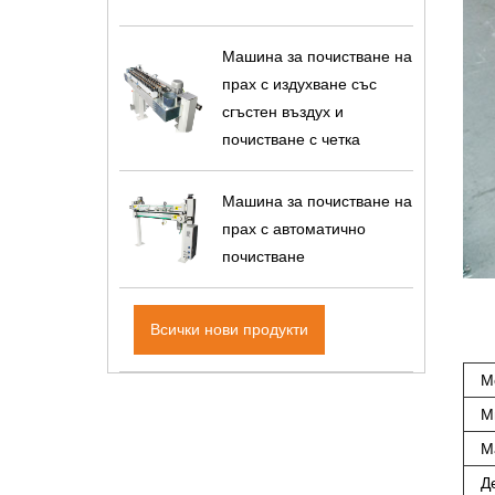
Машина за почистване на
прах с издухване със
сгъстен въздух и
почистване с четка
Машина за почистване на
прах с автоматично
почистване
Всички нови продукти
М
М
М
Д