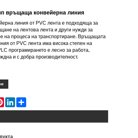
ип връщаща конвейерна линия
йерна линия от PVC лента е подходяща за
щане на лентова лента и други нужди за
е на процеса на транспортиране. Връщащата
ния от PVC лента има висока степен на
LC програмирането е лесно за работа,
ждна и с добра производителност.
не
atsApp
Pinterest
LinkedIn
Share
дукта